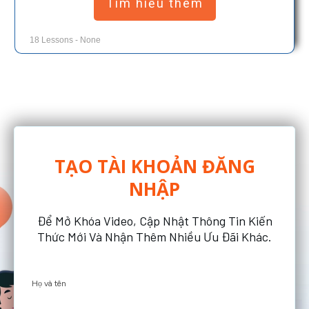
Tìm hiểu thêm
18
Lessons
-
None
TẠO
TÀI KHOẢN ĐĂNG
NHẬP
Để Mở Khóa Video
, Cập Nhật Thông Tin Kiến
Thức Mới
Và Nhận Thêm Nhiều Ưu Đã
I Khác.
Họ và tên