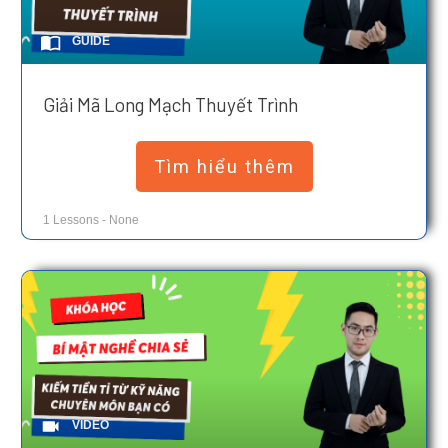
GUIDE
Giải Mã Long Mạch Thuyết Trình
Tìm hiểu thêm
1
Lessons
-
None
VIDEO