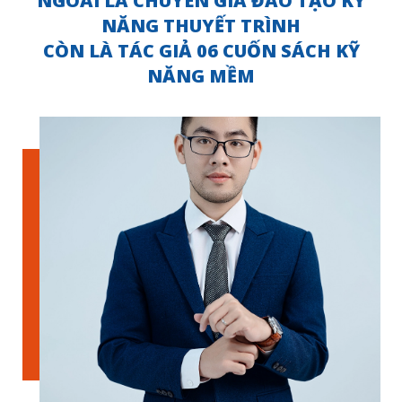
NGOÀI LÀ CHUYÊN GIA ĐÀO TẠO KỸ
NĂNG THUYẾT TRÌNH
CÒN LÀ TÁC GIẢ 06 CUỐN SÁCH KỸ
NĂNG MỀM