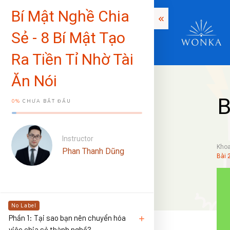
Bí Mật Nghề Chia
Sẻ - 8 Bí Mật Tạo
Ra Tiền Tỉ Nhờ Tài
Ăn Nói
B
0%
CHƯA BẮT ĐẦU
Instructor
Kho
Phan Thanh Dũng
Bài 
No Label
Phần 1: Tại sao bạn nên chuyển hóa
việc chia sẻ thành nghề?