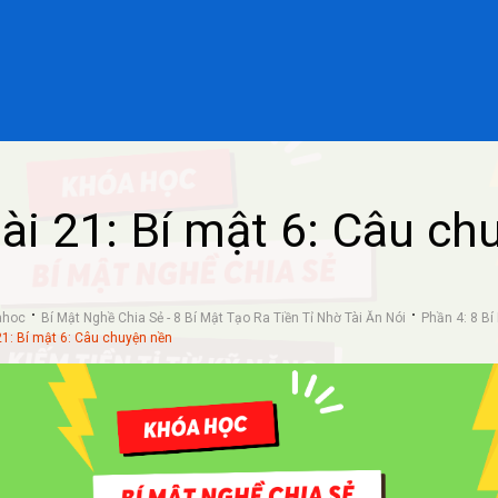
ài 21: Bí mật 6: Câu ch
ahoc
Bí Mật Nghề Chia Sẻ - 8 Bí Mật Tạo Ra Tiền Tỉ Nhờ Tài Ăn Nói
Phần 4: 8 Bí
21: Bí mật 6: Câu chuyện nền