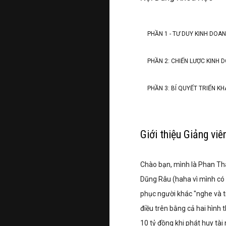
PHẦN 1 - TƯ DUY KINH DO
PHẦN 2: CHIẾN LƯỢC KINH
PHẦN 3: BÍ QUYẾT TRIỂN KH
Giới thiệu Giảng viê
Chào bạn, mình là Phan Th
Dũng Râu (haha vì mình có n
phục người khác "nghe và t
điều trên bằng cả hai hình 
10 tỷ đồng khi phát huy tà