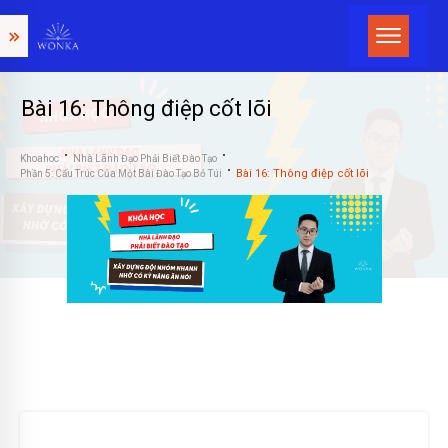
Bài 16: Thông điệp cốt lõi
Khoahoc
Nhà Lãnh Đạo Phải Biết Đào Tạo
Bài 16: Thông điệp cốt lõi
Phần 5: Cấu Trúc Của Một Bài Đào Tạo Bỏ Túi