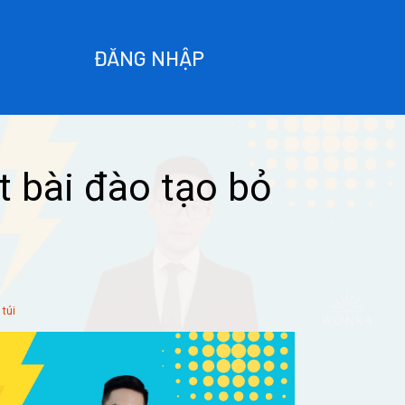
ĐĂNG NHẬP
t bài đào tạo bỏ
 túi