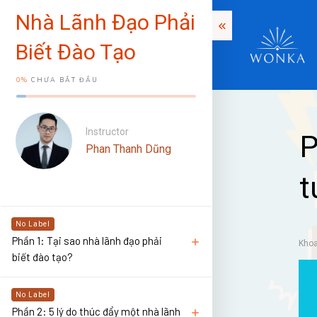
Nhà Lãnh Đạo Phải
Biết Đào Tạo
0%
CHƯA BẮT ĐẦU
Instructor
P
Phan Thanh Dũng
t
No Label
Phần 1: Tại sao nhà lãnh đạo phải
Kho
biết đào tạo?
No Label
Phần 2: 5 lý do thúc đẩy một nhà lãnh